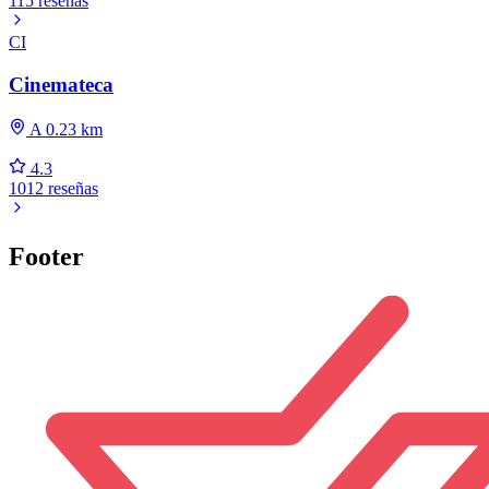
115 reseñas
CI
Cinemateca
A 0.23 km
4.3
1012 reseñas
Footer