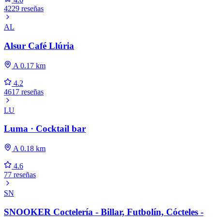
4229 reseñas
AL
Alsur Café Llúria
A 0.17 km
4.2
4617 reseñas
LU
Luma · Cocktail bar
A 0.18 km
4.6
77 reseñas
SN
SNOOKER Coctelería - Billar, Futbolín, Cócteles -