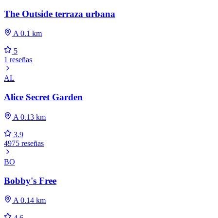
The Outside terraza urbana
A 0.1 km
5
1 reseñas
AL
Alice Secret Garden
A 0.13 km
3.9
4975 reseñas
BO
Bobby's Free
A 0.14 km
4.6