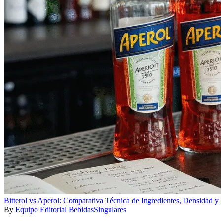
Bitterol vs Aperol: Comparativa Técnica de Ingredientes, Densidad y 
By
Equipo Editorial BebidasSingulares