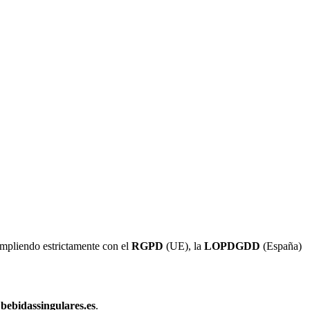
umpliendo estrictamente con el
RGPD
(UE), la
LOPDGDD
(España)
bebidassingulares.es
.