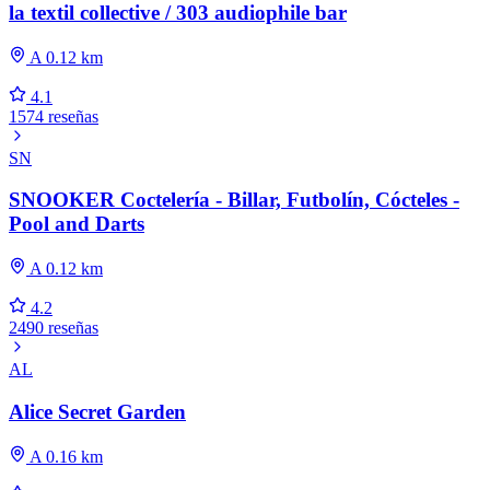
la textil collective / 303 audiophile bar
A 0.12 km
4.1
1574 reseñas
SN
SNOOKER Coctelería - Billar, Futbolín, Cócteles -
Pool and Darts
A 0.12 km
4.2
2490 reseñas
AL
Alice Secret Garden
A 0.16 km