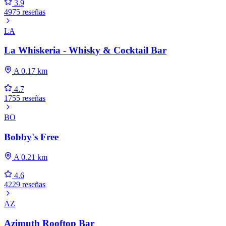
3.9
4975 reseñas
LA
La Whiskeria - Whisky & Cocktail Bar
A 0.17 km
4.7
1755 reseñas
BO
Bobby's Free
A 0.21 km
4.6
4229 reseñas
AZ
Azimuth Rooftop Bar