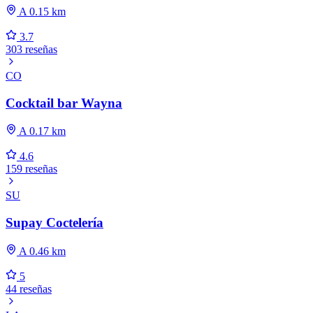
A 0.15 km
3.7
303 reseñas
CO
Cocktail bar Wayna
A 0.17 km
4.6
159 reseñas
SU
Supay Coctelería
A 0.46 km
5
44 reseñas