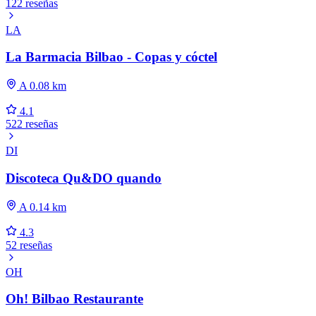
122 reseñas
LA
La Barmacia Bilbao - Copas y cóctel
A 0.08 km
4.1
522 reseñas
DI
Discoteca Qu&DO quando
A 0.14 km
4.3
52 reseñas
OH
Oh! Bilbao Restaurante