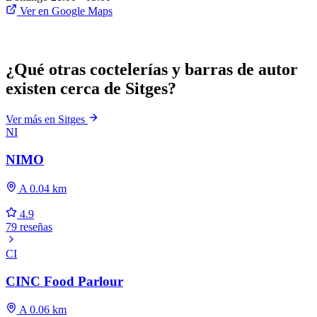
Ver en Google Maps
¿Qué otras coctelerías y barras de autor
existen cerca de Sitges?
Ver más en Sitges
NI
NIMO
A 0.04 km
4.9
79 reseñas
CI
CINC Food Parlour
A 0.06 km