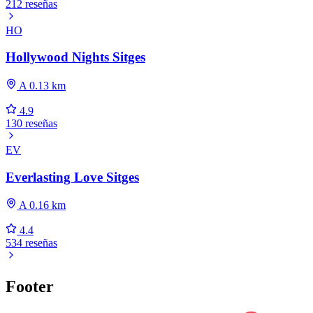
212 reseñas
HO
Hollywood Nights Sitges
A 0.13 km
4.9
130 reseñas
EV
Everlasting Love Sitges
A 0.16 km
4.4
534 reseñas
Footer