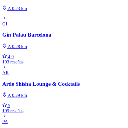
A 0.23 km
GI
Gin Palau Barcelona
A 0.28 km
4.9
193 reseñas
AR
Arde Shisha Lounge & Cocktails
A 0.29 km
5
199 reseñas
PA