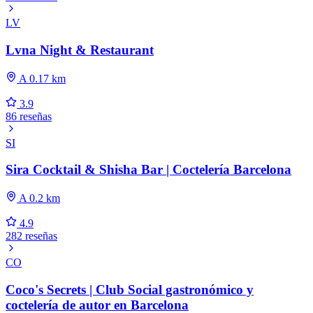
LV
Lvna Night & Restaurant
A 0.17 km
3.9
86 reseñas
SI
Sira Cocktail & Shisha Bar | Coctelería Barcelona
A 0.2 km
4.9
282 reseñas
CO
Coco's Secrets | Club Social gastronómico y
coctelería de autor en Barcelona