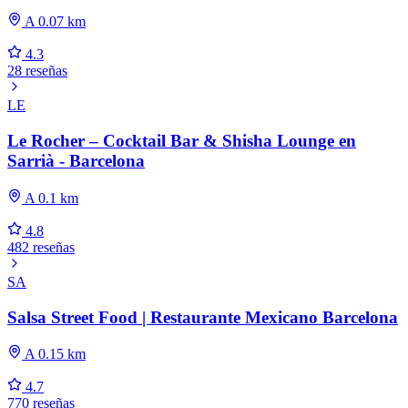
A 0.07 km
4.3
28 reseñas
LE
Le Rocher – Cocktail Bar & Shisha Lounge en
Sarrià - Barcelona
A 0.1 km
4.8
482 reseñas
SA
Salsa Street Food | Restaurante Mexicano Barcelona
A 0.15 km
4.7
770 reseñas