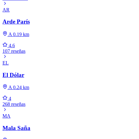
AR
Arde París
A 0.19 km
4.6
107 reseñas
EL
El Dólar
A 0.24 km
4
268 reseñas
MA
Mala Saña