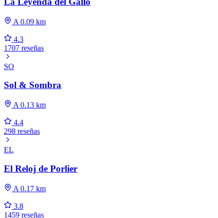
La Leyenda del Gallo
A 0.09 km
4.3
1707 reseñas
SO
Sol & Sombra
A 0.13 km
4.4
298 reseñas
EL
El Reloj de Porlier
A 0.17 km
3.8
1459 reseñas