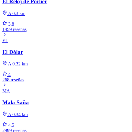
El Reloj de Porlier
A 0.3 km
3.8
1459 reseñas
EL
El Dólar
A 0.32 km
4
268 reseñas
MA
Mala Saña
A 0.34 km
4.5
2999 reseñas