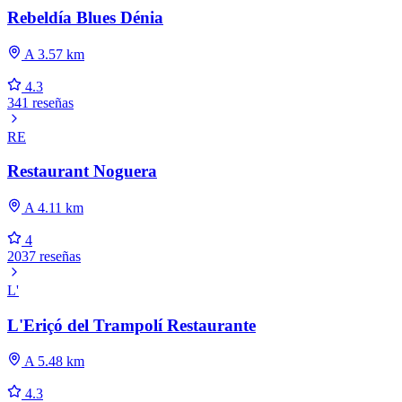
Rebeldía Blues Dénia
A 3.57 km
4.3
341 reseñas
RE
Restaurant Noguera
A 4.11 km
4
2037 reseñas
L'
L'Eriçó del Trampolí Restaurante
A 5.48 km
4.3