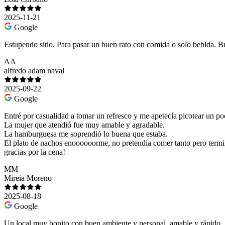
2025-11-21
Google
Estupendo sitio. Para pasar un buen rato con comida o solo bebida. 
AA
alfredo adam naval
2025-09-22
Google
Entré por casualidad a tomar un refresco y me apetecía picotear un p
La mujer que atendió fue muy amable y agradable.
La hamburguesa me soprendió lo buena que estaba.
El plato de nachos enoooooorme, no pretendía comer tanto pero term
gracias por la cena!
MM
Mireia Moreno
2025-08-18
Google
Un local muy bonito con buen ambiente y personal, amable y rápido.