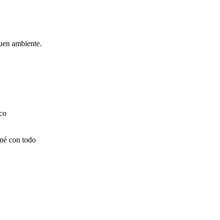
Buen ambiente.
oco
iné con todo