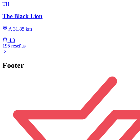
TH
The Black Lion
A 31.85 km
4.3
195 reseñas
Footer