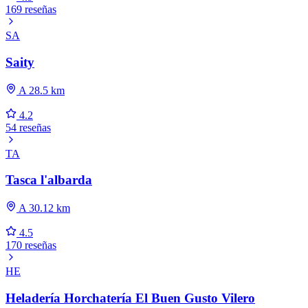
169 reseñas
SA
Saity
A 28.5 km
4.2
54 reseñas
TA
Tasca l'albarda
A 30.12 km
4.5
170 reseñas
HE
Heladería Horchatería El Buen Gusto Vilero