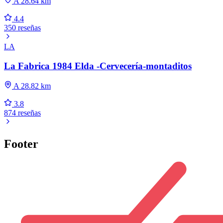
A 28.64 km
4.4
350 reseñas
LA
La Fabrica 1984 Elda -Cervecería-montaditos
A 28.82 km
3.8
874 reseñas
Footer