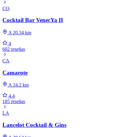
CO
Cocktail Bar VenecYa II
A 20.34 km
4
602 reseñas
CA
Camarote
A 24.2 km
4.4
185 reseñas
LA
Lancelot Cocktail & Gins