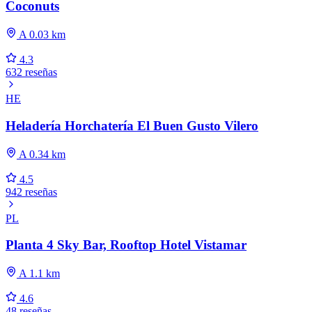
Coconuts
A 0.03 km
4.3
632 reseñas
HE
Heladería Horchatería El Buen Gusto Vilero
A 0.34 km
4.5
942 reseñas
PL
Planta 4 Sky Bar, Rooftop Hotel Vistamar
A 1.1 km
4.6
48 reseñas