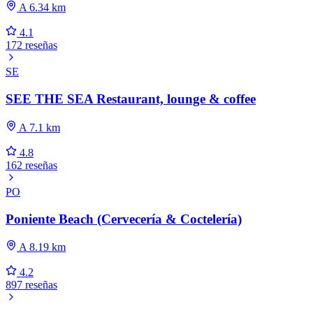
A 6.34 km
4.1
172 reseñas
SE
SEE THE SEA Restaurant, lounge & coffee
A 7.1 km
4.8
162 reseñas
PO
Poniente Beach (Cervecería & Coctelería)
A 8.19 km
4.2
897 reseñas