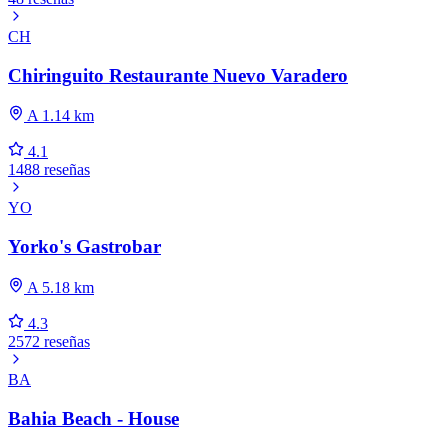
CH
Chiringuito Restaurante Nuevo Varadero
A 1.14 km
4.1
1488 reseñas
YO
Yorko's Gastrobar
A 5.18 km
4.3
2572 reseñas
BA
Bahia Beach - House