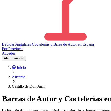
Bebidas
Singulares
Coctelerías y Bares de Autor en España
Por Provincia
Acceder
Abrir menú
Inicio
Alicante
Castillo de Don Juan
Barras de Autor y Coctelerías e
La base de datos agrupa las coctelerías, speakeasies y barras de autor