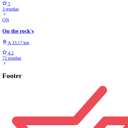
5
3 reseñas
ON
On the rock's
A 33.17 km
4.2
72 reseñas
Footer