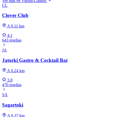
Ver más en Vitoria-Gasteiz
CL
Clover Club
A 0.11 km
4.1
643 reseñas
JA
Jatorki Gastro & Cocktail Bar
A 0.24 km
3.8
470 reseñas
SA
Sagartoki
A 0.37 km