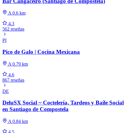
Bar Cangaceiro (Santiago de Compostela)
A 0.6 km
4.3
562 reseñas
PI
Pico de Galo | Cocina Mexicana
A 0.79 km
4.6
867 reseñas
DE
DeluSX Social ~ Coctelería, Tardeos y Baile Social
en Santiago de Compostela
A 0.84 km
4.5