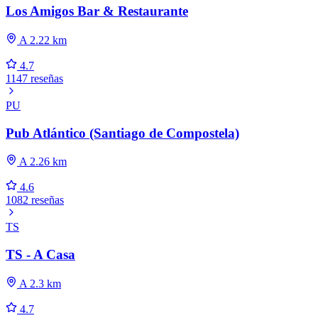
Los Amigos Bar & Restaurante
A 2.22 km
4.7
1147 reseñas
PU
Pub Atlántico (Santiago de Compostela)
A 2.26 km
4.6
1082 reseñas
TS
TS - A Casa
A 2.3 km
4.7