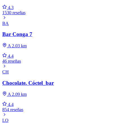
4.3
1530 reseñas
BA
Bar Conga 7
A 2.03 km
4.4
46 reseñas
CH
Chocolate. Cóctel_bar
A 2.09 km
4.4
854 reseñas
LO