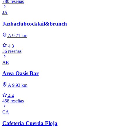
780 reseñas
JA
Jazbaclubcocktail&brunch
A 9.71 km
4.3
36 reseñas
AR
Area Oasis Bar
A 9.93 km
4.4
458 reseñas
CA
Cafetería Cuerda Floja