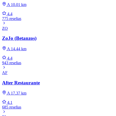
A 10.01 km
4.4
775 reseñas
ZO
ZoJo (Betanzos)
A 14.44 km
4.4
943 reseñas
AF
After Restaurante
A 17.37 km
4.1
685 reseñas