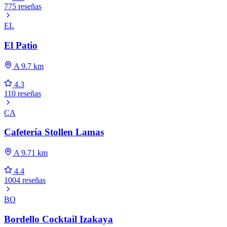
775 reseñas
EL
El Patio
A 9.7 km
4.3
110 reseñas
CA
Cafetería Stollen Lamas
A 9.71 km
4.4
1004 reseñas
BO
Bordello Cocktail Izakaya