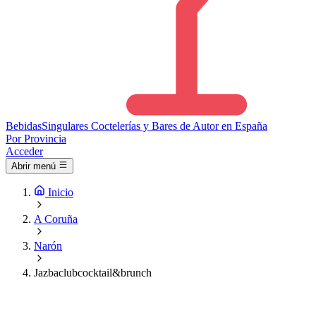
Bebidas
Singulares
Coctelerías y Bares de Autor en España
Por Provincia
Acceder
Abrir menú
Inicio
A Coruña
Narón
Jazbaclubcocktail&brunch