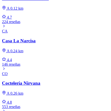
A 0.12 km
4.7
224 reseñas
CA
Casa La Narcisa
A 0.24 km
4.4
146 reseñas
CO
Coctelería Nirvana
A 0.26 km
4.8
553 reseñas