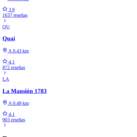
3.9
1637 reseñas
QU
Quai
A 0.43 km
4.1
872 reseñas
LA
La Mansión 1783
A 0.49 km
4.1
903 reseñas