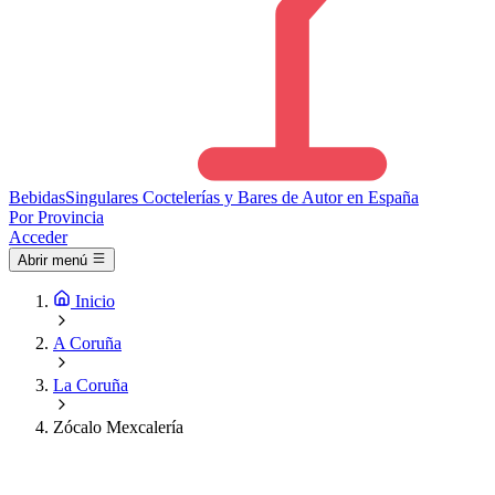
Bebidas
Singulares
Coctelerías y Bares de Autor en España
Por Provincia
Acceder
Abrir menú
Inicio
A Coruña
La Coruña
Zócalo Mexcalería