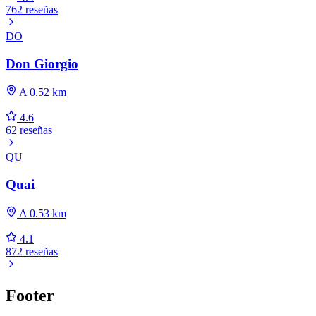
762 reseñas
DO
Don Giorgio
A 0.52 km
4.6
62 reseñas
QU
Quai
A 0.53 km
4.1
872 reseñas
Footer