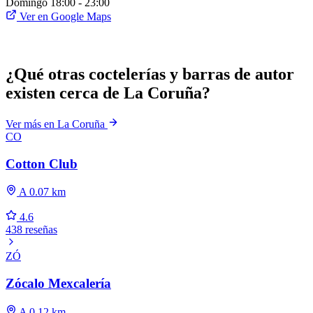
Domingo
18:00 - 23:00
Ver en Google Maps
¿Qué otras coctelerías y barras de autor
existen cerca de La Coruña?
Ver más en La Coruña
CO
Cotton Club
A 0.07 km
4.6
438 reseñas
ZÓ
Zócalo Mexcalería
A 0.12 km