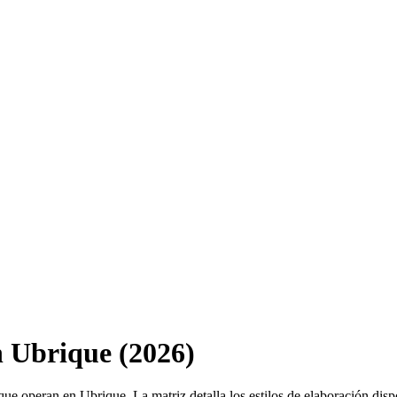
n Ubrique (2026)
 que operan en Ubrique. La matriz detalla los estilos de elaboración dis