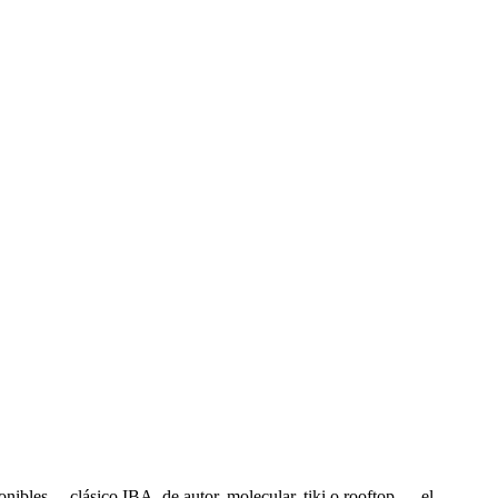
ponibles —clásico IBA, de autor, molecular, tiki o rooftop—, el