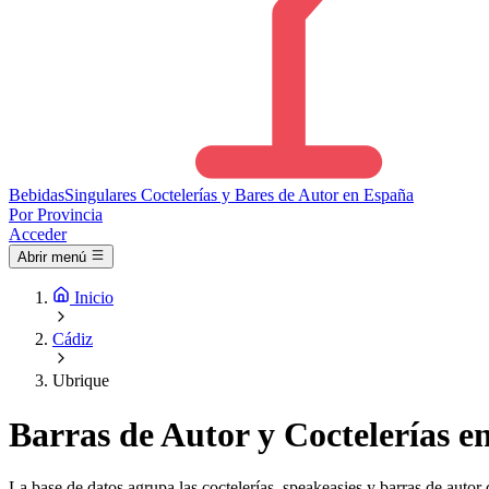
Bebidas
Singulares
Coctelerías y Bares de Autor en España
Por Provincia
Acceder
Abrir menú
Inicio
Cádiz
Ubrique
Barras de Autor y Coctelerías e
La base de datos agrupa las coctelerías, speakeasies y barras de autor