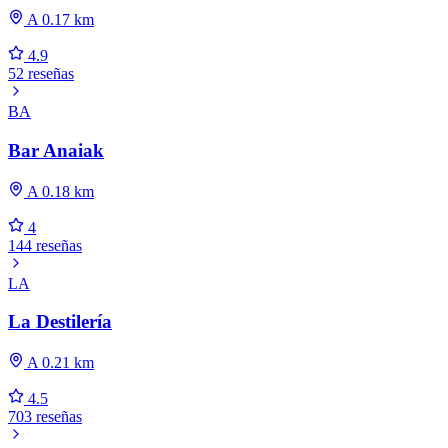
A 0.17 km
4.9
52 reseñas
BA
Bar Anaiak
A 0.18 km
4
144 reseñas
LA
La Destilería
A 0.21 km
4.5
703 reseñas