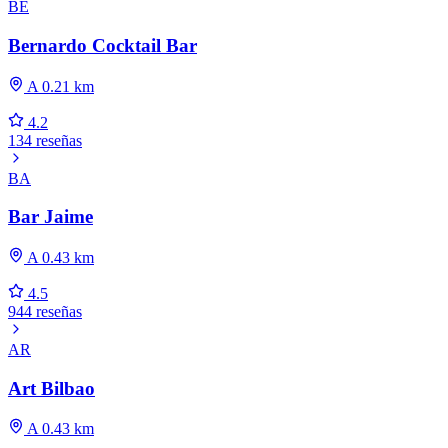
BE
Bernardo Cocktail Bar
A 0.21 km
4.2
134 reseñas
BA
Bar Jaime
A 0.43 km
4.5
944 reseñas
AR
Art Bilbao
A 0.43 km