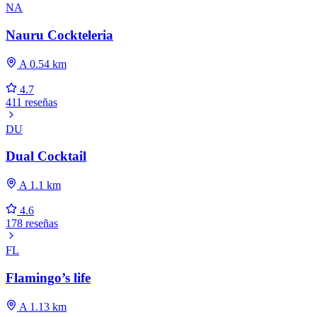
NA
Nauru Cockteleria
A 0.54 km
4.7
411 reseñas
DU
Dual Cocktail
A 1.1 km
4.6
178 reseñas
FL
Flamingo’s life
A 1.13 km