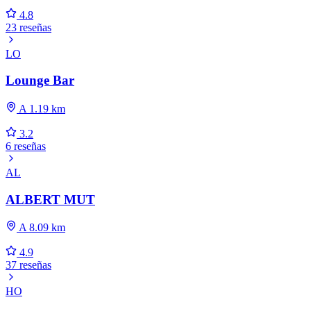
4.8
23 reseñas
LO
Lounge Bar
A 1.19 km
3.2
6 reseñas
AL
ALBERT MUT
A 8.09 km
4.9
37 reseñas
HO