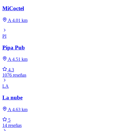
MiCoctel
A 4.01 km
PI
Pipa Pub
A 4.51 km
4.3
1076 reseñas
LA
La nube
A 4.63 km
5
14 reseñas