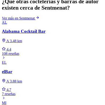
¿Qué otras coctelerías y barras de autor
existen cerca de Sentmenat?
Ver más en Sentmenat
AL
Alabama Cocktail Bar
A 3.48 km
4.4
108 reseñas
EL
elBar
A 3.88 km
4.7
7 reseñas
MI