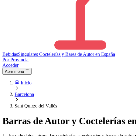
Bebidas
Singulares
Coctelerías y Bares de Autor en España
Por Provincia
Acceder
Abrir menú
Inicio
Barcelona
Sant Quirze del Vallès
Barras de Autor y Coctelerías en
La base de datos agrupa las coctelerías, speakeasies y barras de autor 