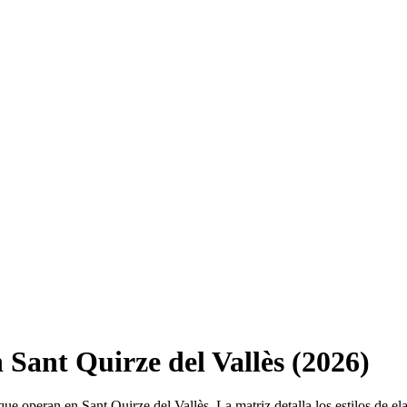
 Sant Quirze del Vallès (2026)
que operan en Sant Quirze del Vallès. La matriz detalla los estilos de e