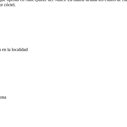
r cóctel.
 en la localidad
lona