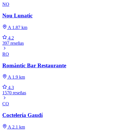
NO
Nou Lunatic
A 1.87 km
4.2
397 reseñas
RO
Romàntic Bar Restaurante
A 1.9 km
4.3
1570 reseñas
CO
Coctelería Gaudí
A 2.1 km