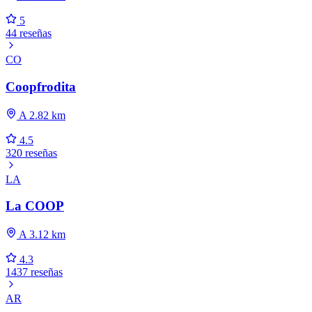
5
44 reseñas
CO
Coopfrodita
A 2.82 km
4.5
320 reseñas
LA
La COOP
A 3.12 km
4.3
1437 reseñas
AR