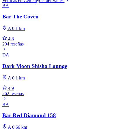
Ver más en Cerdanyola del Vallès
BA
Bar The Coven
A 0.1 km
4.8
294 reseñas
DA
Dark Moon Shisha Lounge
A 0.1 km
4.9
262 reseñas
BA
Bar Red Diamond 158
A 0.66 km