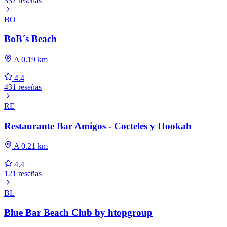
337 reseñas
BO
BoB´s Beach
A 0.19 km
4.4
431 reseñas
RE
Restaurante Bar Amigos - Cocteles y Hookah
A 0.21 km
4.4
121 reseñas
BL
Blue Bar Beach Club by htopgroup