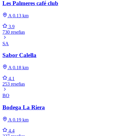
Les Palmeres café club
A 0.13 km
3.9
730 reseñas
SA
Sabor Calella
A 0.18 km
4.1
253 reseñas
BO
Bodega La Riera
A 0.19 km
4.4