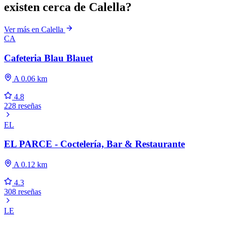
existen cerca de Calella?
Ver más en Calella
CA
Cafeteria Blau Blauet
A 0.06 km
4.8
228 reseñas
EL
EL PARCE - Coctelería, Bar & Restaurante
A 0.12 km
4.3
308 reseñas
LE