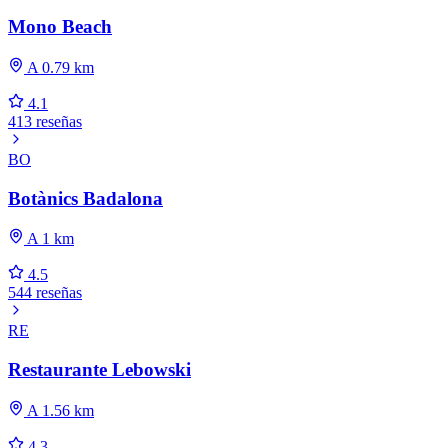
Mono Beach
A 0.79 km
4.1
413 reseñas
BO
Botànics Badalona
A 1 km
4.5
544 reseñas
RE
Restaurante Lebowski
A 1.56 km
4.3