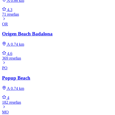
A 0.66 km
4.3
71 reseñas
OR
Origen Beach Badalona
A 0.74 km
4.6
369 reseñas
PO
Popup Beach
A 0.74 km
4
182 reseñas
MO