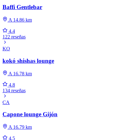
Baffi Gentlebar
A 14.86 km
4.4
122 reseñas
KO
kokó shishas lounge
A 16.78 km
4.8
134 reseñas
CA
Capone lounge Gijón
A 16.79 km
4.5