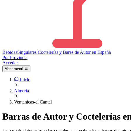
Bebidas
Singulares
Coctelerías y Bares de Autor en España
Por Provincia
Acceder
Abrir menú
Inicio
Almería
Ventanicas-el Cantal
Barras de Autor y Coctelerías e
La base de datos agrupa las coctelerías, speakeasies y barras de autor 