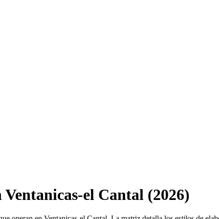
n Ventanicas-el Cantal (2026)
que operan en Ventanicas-el Cantal. La matriz detalla los estilos de ela