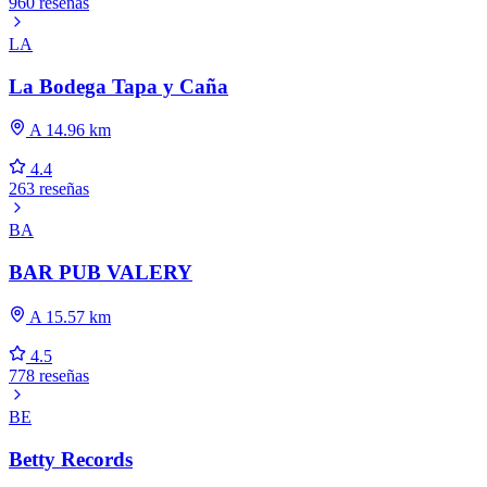
960 reseñas
LA
La Bodega Tapa y Caña
A 14.96 km
4.4
263 reseñas
BA
BAR PUB VALERY
A 15.57 km
4.5
778 reseñas
BE
Betty Records