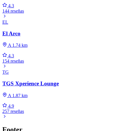
4.3
144 reseñas
EL
El Arco
A 1.74 km
4.3
154 reseñas
TG
TGS Xperience Lounge
A 1.87 km
4.9
257 reseñas
Footer