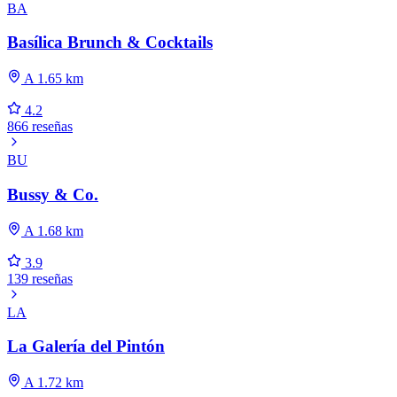
BA
Basílica Brunch & Cocktails
A 1.65 km
4.2
866 reseñas
BU
Bussy & Co.
A 1.68 km
3.9
139 reseñas
LA
La Galería del Pintón
A 1.72 km