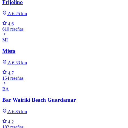
Frijolino
A 6.25 km
4.6
610 reseñas
MI
Misto
A 6.33 km
4.7
154 reseñas
BA
Bar Wairiki Beach Guardamar
A 6.85 km
4.2
182 reseñas