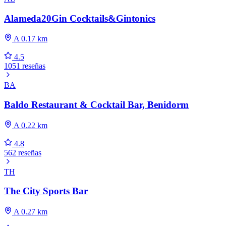
Alameda20Gin Cocktails&Gintonics
A 0.17 km
4.5
1051 reseñas
BA
Baldo Restaurant & Cocktail Bar, Benidorm
A 0.22 km
4.8
562 reseñas
TH
The City Sports Bar
A 0.27 km