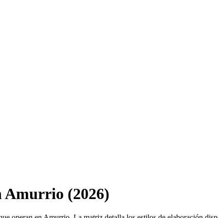
n Amurrio (2026)
 que operan en Amurrio. La matriz detalla los estilos de elaboración dis