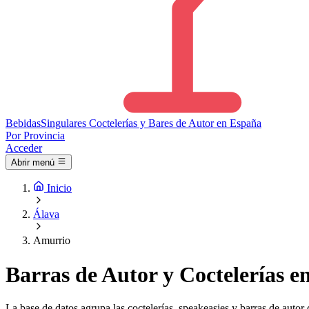
Bebidas
Singulares
Coctelerías y Bares de Autor en España
Por Provincia
Acceder
Abrir menú
Inicio
Álava
Amurrio
Barras de Autor y Coctelerías e
La base de datos agrupa las coctelerías, speakeasies y barras de autor