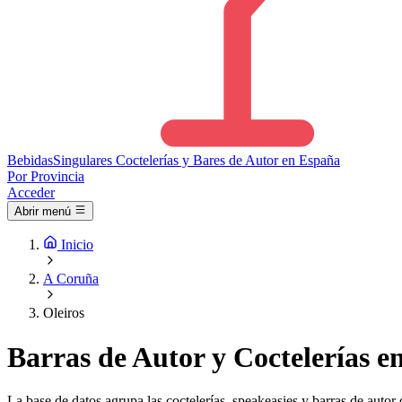
Bebidas
Singulares
Coctelerías y Bares de Autor en España
Por Provincia
Acceder
Abrir menú
Inicio
A Coruña
Oleiros
Barras de Autor y Coctelerías en
La base de datos agrupa las coctelerías, speakeasies y barras de autor