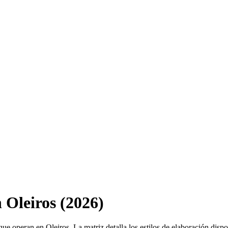
 Oleiros (2026)
 que operan en Oleiros. La matriz detalla los estilos de elaboración disp