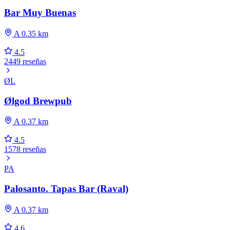
Bar Muy Buenas
A 0.35 km
4.5
2449 reseñas
ØL
Ølgod Brewpub
A 0.37 km
4.5
1578 reseñas
PA
Palosanto. Tapas Bar (Raval)
A 0.37 km
4.6