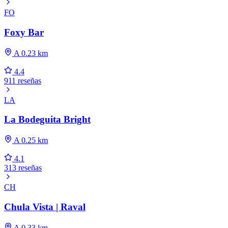
FO
Foxy Bar
A 0.23 km
4.4
911 reseñas
LA
La Bodeguita Bright
A 0.25 km
4.1
313 reseñas
CH
Chula Vista | Raval
A 0.33 km