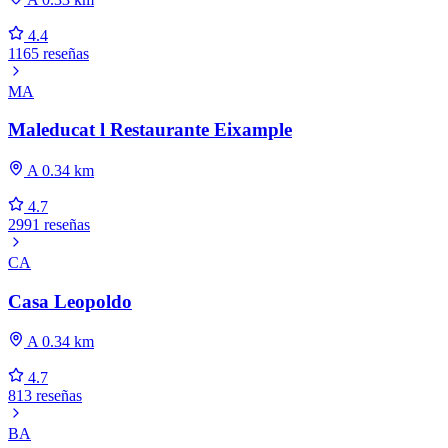
4.4
1165 reseñas
MA
Maleducat l Restaurante Eixample
A 0.34 km
4.7
2991 reseñas
CA
Casa Leopoldo
A 0.34 km
4.7
813 reseñas
BA