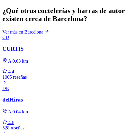
¿Qué otras coctelerías y barras de autor
existen cerca de Barcelona?
Ver más en Barcelona
CU
CURTIS
A 0.03 km
4.4
1005 reseñas
DE
delHiras
A 0.04 km
4.6
528 reseñas