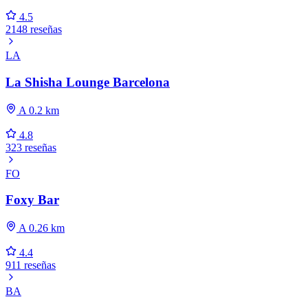
4.5
2148 reseñas
LA
La Shisha Lounge Barcelona
A 0.2 km
4.8
323 reseñas
FO
Foxy Bar
A 0.26 km
4.4
911 reseñas
BA