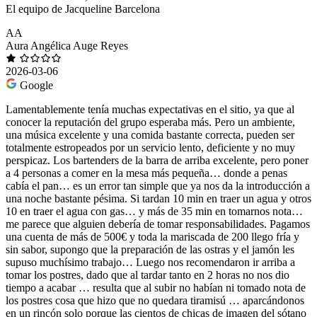
El equipo de Jacqueline Barcelona
AA
Aura Angélica Auge Reyes
2026-03-06
Google
Lamentablemente tenía muchas expectativas en el sitio, ya que al
conocer la reputación del grupo esperaba más. Pero un ambiente,
una música excelente y una comida bastante correcta, pueden ser
totalmente estropeados por un servicio lento, deficiente y no muy
perspicaz. Los bartenders de la barra de arriba excelente, pero poner
a 4 personas a comer en la mesa más pequeña… donde a penas
cabía el pan… es un error tan simple que ya nos da la introducción a
una noche bastante pésima. Si tardan 10 min en traer un agua y otros
10 en traer el agua con gas… y más de 35 min en tomarnos nota…
me parece que alguien debería de tomar responsabilidades. Pagamos
una cuenta de más de 500€ y toda la mariscada de 200 llego fría y
sin sabor, supongo que la preparación de las ostras y el jamón les
supuso muchísimo trabajo… Luego nos recomendaron ir arriba a
tomar los postres, dado que al tardar tanto en 2 horas no nos dio
tiempo a acabar … resulta que al subir no habían ni tomado nota de
los postres cosa que hizo que no quedara tiramisú … aparcándonos
en un rincón solo porque las cientos de chicas de imagen del sótano