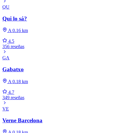
QU
Qui lo sá?
A 0.16 km
4.5
356 reseñas
GA
Gabatxo
A 0.18 km
4.7
349 reseñas
VE
Verne Barcelona
A 0.18 km