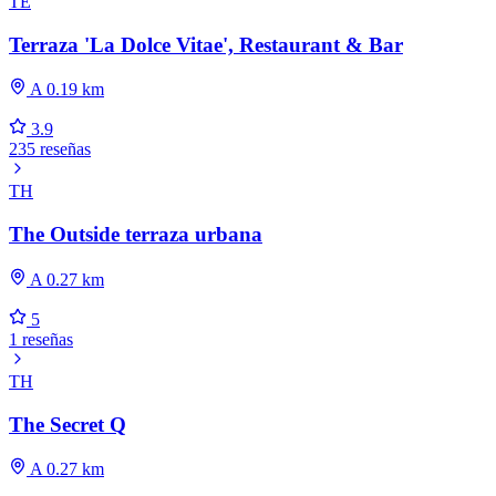
TE
Terraza 'La Dolce Vitae', Restaurant & Bar
A 0.19 km
3.9
235 reseñas
TH
The Outside terraza urbana
A 0.27 km
5
1 reseñas
TH
The Secret Q
A 0.27 km