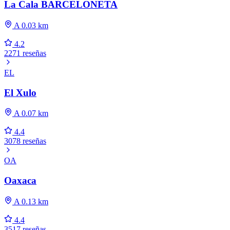
La Cala BARCELONETA
A 0.03 km
4.2
2271 reseñas
EL
El Xulo
A 0.07 km
4.4
3078 reseñas
OA
Oaxaca
A 0.13 km
4.4
3517 reseñas