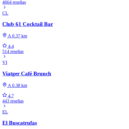
4664 reseñas
CL
Club 61 Cocktail Bar
A 0.37 km
4.4
514 reseñas
VI
Viatger Café Brunch
A 0.38 km
4.7
443 reseñas
EL
El Buscatrufas