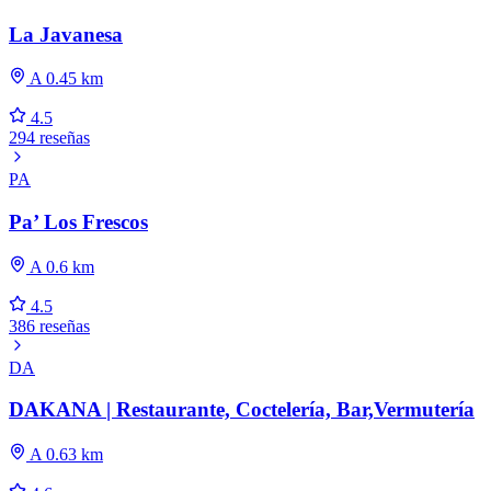
La Javanesa
A 0.45 km
4.5
294 reseñas
PA
Pa’ Los Frescos
A 0.6 km
4.5
386 reseñas
DA
DAKANA | Restaurante, Coctelería, Bar,Vermutería
A 0.63 km