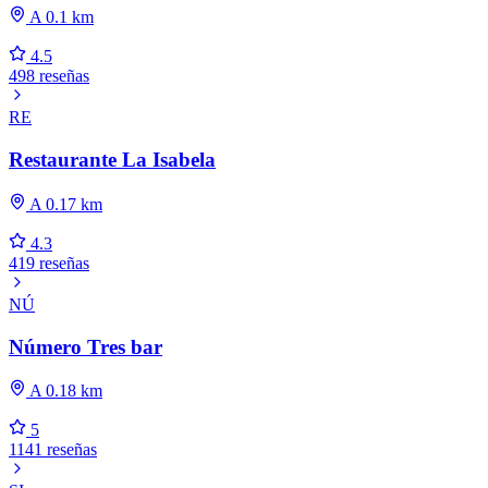
A 0.1 km
4.5
498 reseñas
RE
Restaurante La Isabela
A 0.17 km
4.3
419 reseñas
NÚ
Número Tres bar
A 0.18 km
5
1141 reseñas