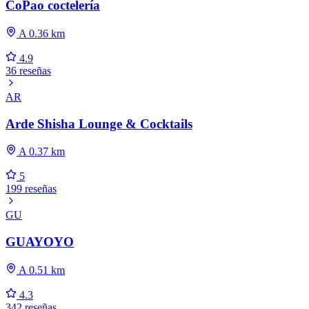
CoPao coctelería
A 0.36 km
4.9
36 reseñas
AR
Arde Shisha Lounge & Cocktails
A 0.37 km
5
199 reseñas
GU
GUAYOYO
A 0.51 km
4.3
342 reseñas