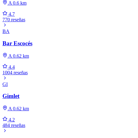
A 0.6 km
4.7
770 reseñas
BA
Bar Escocés
A 0.62 km
4.4
1004 reseñas
GI
Gimlet
A 0.62 km
4.2
484 reseñas