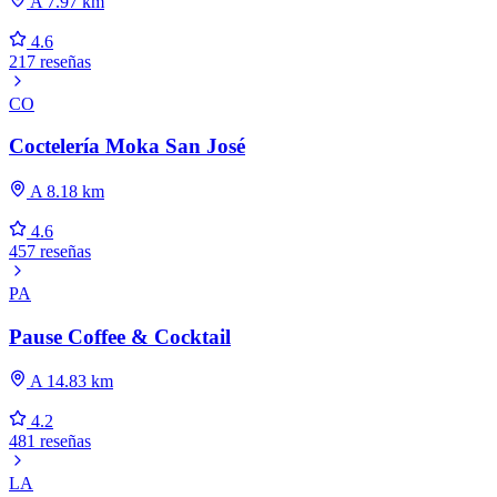
A 7.97 km
4.6
217 reseñas
CO
Coctelería Moka San José
A 8.18 km
4.6
457 reseñas
PA
Pause Coffee & Cocktail
A 14.83 km
4.2
481 reseñas
LA