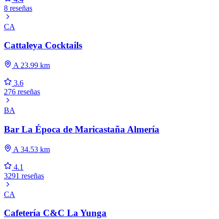
8 reseñas
CA
Cattaleya Cocktails
A 23.99 km
3.6
276 reseñas
BA
Bar La Época de Maricastaña Almería
A 34.53 km
4.1
3291 reseñas
CA
Cafetería C&C La Yunga