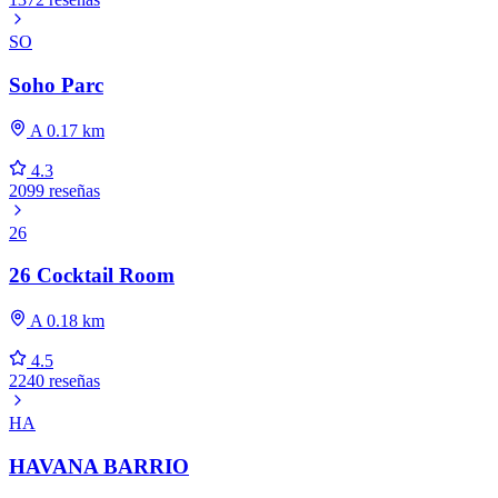
SO
Soho Parc
A 0.17 km
4.3
2099 reseñas
26
26 Cocktail Room
A 0.18 km
4.5
2240 reseñas
HA
HAVANA BARRIO