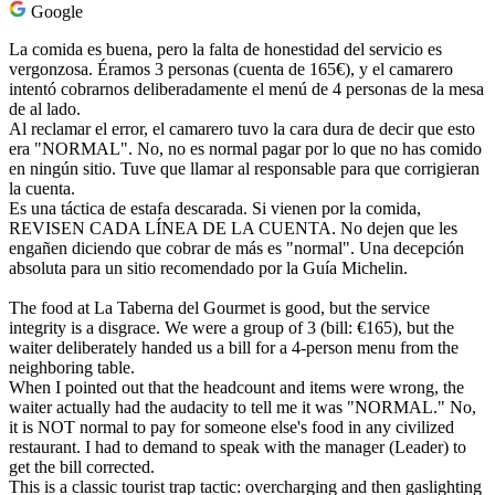
Google
La comida es buena, pero la falta de honestidad del servicio es
vergonzosa. Éramos 3 personas (cuenta de 165€), y el camarero
intentó cobrarnos deliberadamente el menú de 4 personas de la mesa
de al lado.
Al reclamar el error, el camarero tuvo la cara dura de decir que esto
era "NORMAL". No, no es normal pagar por lo que no has comido
en ningún sitio. Tuve que llamar al responsable para que corrigieran
la cuenta.
Es una táctica de estafa descarada. Si vienen por la comida,
REVISEN CADA LÍNEA DE LA CUENTA. No dejen que les
engañen diciendo que cobrar de más es "normal". Una decepción
absoluta para un sitio recomendado por la Guía Michelin.
The food at La Taberna del Gourmet is good, but the service
integrity is a disgrace. We were a group of 3 (bill: €165), but the
waiter deliberately handed us a bill for a 4-person menu from the
neighboring table.
When I pointed out that the headcount and items were wrong, the
waiter actually had the audacity to tell me it was "NORMAL." No,
it is NOT normal to pay for someone else's food in any civilized
restaurant. I had to demand to speak with the manager (Leader) to
get the bill corrected.
This is a classic tourist trap tactic: overcharging and then gaslighting